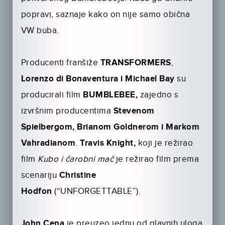
popravi, saznaje kako on nije samo obična
VW buba.
Producenti franšiže
TRANSFORMERS
,
Lorenzo di Bonaventura i Michael Bay
su
producirali film
BUMBLEBEE,
zajedno s
izvršnim producentima
Stevenom
Spielbergom, Brianom Goldnerom i Markom
Vahradianom
.
Travis Knight,
koji je režirao
film
Kubo i čarobni mač
je režirao film prema
scenariju
Christine
Hodfon
(“UNFORGETTABLE”).
John Cena
je preuzeo jednu od glavnih uloga