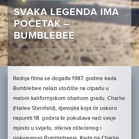
SVAKA LEGENDA IMA
POČETAK –
BUMBLEBEE
Radnja filma se događa 1987. godine kada
Bumblebee nalazi utočište na otpadu u
malom kalifornijskom obalnom gradu. Charlie
(Hailee Steinfeld), djevojka koja će uskoro
napuniti 18. godina te pokušava naći svoje
mjesto u svijetu, otkriva oštećenog i
pokvarenog Bumblebeeja. Kada ga Charlie