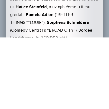
uz
Hailee Steinfeld,
a uz njih ćemo u filmu
gledati:
Pamelu Adlon
(“BETTER
THINGS,””LOUIE”),
Stephena Schneidera
(Comedy Central’s “BROAD CITY”),
Jorgea
Lendeborga Jr
. (“SPIDER-MAN:
HOMECOMING”),
Jasona Druckera
(“DIARY
OF A WIMPY KID: THE LONG HAUL”),
Kennetha Choia
(“AMERICAN CRIME
STORY”),
Ricarda Hoyosa
(“DEGRASSI: NEXT
CLASS”),
Abby Quinn
(“LANDLINE,” “THE
SISTERHOOD OF THE NIGHT”),
Rachel Crow
(“DEIDRA & LANEY ROB A TRAIN”), i
Grace
Dzienny
(“ZOO”).