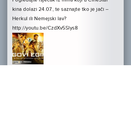
Pogledajte isječak iz filma koji u CineStar
kina dolazi 24.07., te saznajte tko je jači –
Herkul ili Nemejski lav?
http://youtu.be/CzdXv5Slys8