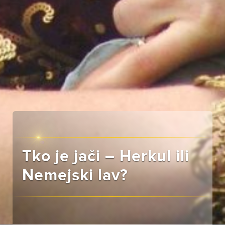
Tko je jači – Herkul ili
Nemejski lav?