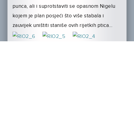
punca, ali i suprotstaviti se opasnom Nigelu
kojem je plan posjeći što više stabala i
zauvijek uništiti staniše ovih rijetkih ptica…
U crtiću
RIO 2
svoje
glasove likovima posudili
su:
Marko Makovičić, Mia Krajcar, Hana
Hegedušić, Filip Juričić, Renata Sabljak,
Mara Picuka­rić, Luka Peroš…
Trailer pogledajte ovdje:
http://youtu.be/I3G8TD9OSbc
Film RIO 2 dolazi u CineStar kina 10. travnja.!