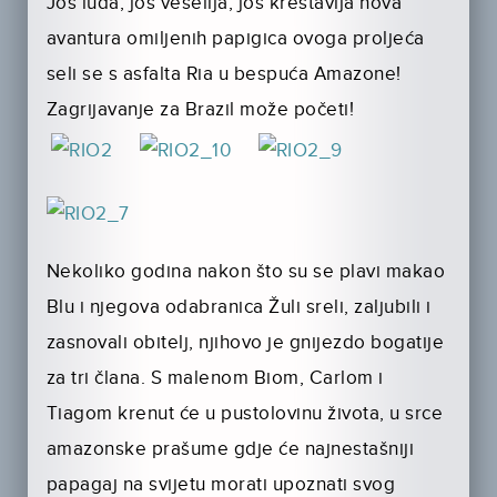
Još luđa, još veselija, još kreštavija nova
avantura omiljenih papigica ovoga proljeća
seli se s asfalta Ria u bespuća Amazone!
Zagrijavanje za Brazil mo­že početi!
Nekoliko godina nakon što su se plavi makao
Blu i njegova odabranica Žuli sreli, zaljubili i
zasnovali obitelj, njihovo je gnijezdo bogatije
za tri člana. S malenom Biom, Carlom i
Tiagom krenut će u pustolovinu života, u srce
amazonske prašume gdje će najnestašniji
papagaj na svijetu morati upoz­nati svog