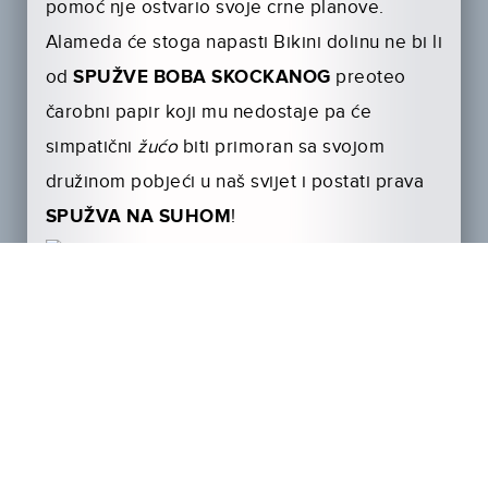
pomoć nje ostva­rio svoje crne planove.
Alameda će stoga napasti Bikini dolinu ne bi li
od
SPUŽVE BOBA SKOCKANOG
preoteo
čarobni papir koji mu nedostaje pa će
simpatični
žućo
biti primoran sa svojom
družinom pobjeći u naš svijet i postati prava
SPUŽVA NA SUHOM
!
No ni s nama mu neće biti dosadno. Uvjerio
nas je u to upravo predstavljen trailer za
animirano-igrani film
SPUŽVA BOB
SKOCKANI
koji dolazi u kina sljedeće godine,
a u kojem se pojavljuje u
cameo
ulozi i
legendarni gitarist
SLASH
poznati ljubitelj