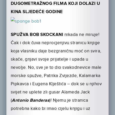
DUGOMETRAŽNOG FILMA
KOJI DOLAZI U
KINA SLJEDEĆE GODINE
SPUŽVA BOB SKOCKANI
nikada ne miruje!
Čak i dok čuva neprocjenjivu stranicu knjige
koja vlasniku daje bezgraničnu moć on svira,
skače, gnjavi svoje prijatelje i upada u
nevolje. No, sve je to dio svakodnevice male
mor­ske spužve, Patrika Zvijezde, Kalamarka
Pipkavca i Eugena Klještića – dok se u njihov
svijet ne uplete zli gusar Alameda Jack
(
Antonio Banderas
)! Njemu je stranica
potrebna kako bi imao cijelu knjigu i uz