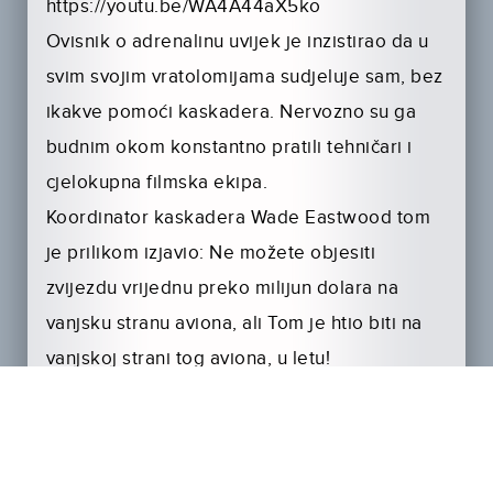
https://youtu.be/WA4A44aX5ko
Ovisnik o adrenalinu uvijek je inzistirao da u
svim svojim vratolomijama sudjeluje sam, bez
ikakve pomoći kaskadera. Nervozno su ga
budnim okom konstantno pratili tehničari i
cjelokupna filmska ekipa.
Koordinator kaskadera Wade Eastwood tom
je prilikom izjavio: Ne možete objesiti
zvijezdu vrijednu preko milijun dolara na
vanjsku stranu aviona, ali Tom je htio biti na
vanjskoj strani tog aviona, u letu!
Ako tome još pridodamo i činjenicu da je
redatelj i jedan od scenarista ovog nastavka
Nemoguće misije Oscarom nagrađeni